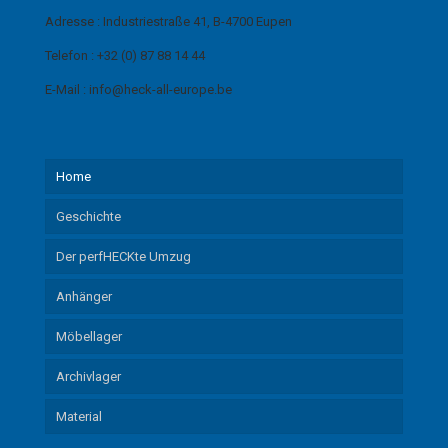
Adresse :
Industriestraße
41, B-4700 Eupen
Telefon : +32 (0) 87 88 14 44
E-Mail : info@heck-all-europe.be
Home
Geschichte
Der perfHECKte Umzug
Anhänger
Möbellager
Archivlager
Material