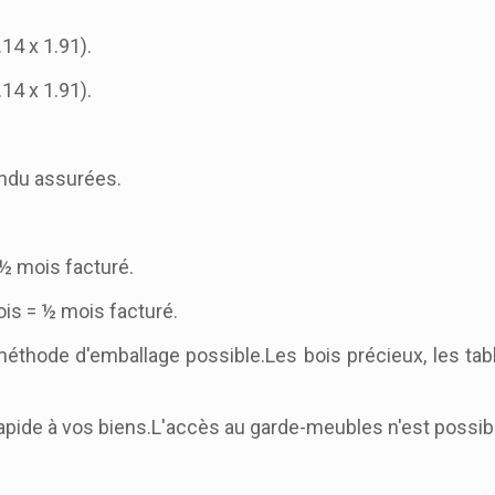
14 x 1.91).
14 x 1.91).
ndu assurées.
½ mois facturé.
is = ½ mois facturé.
 méthode d'emballage possible.Les bois précieux, les ta
ide à vos biens.L'accès au garde-meubles n'est possibl