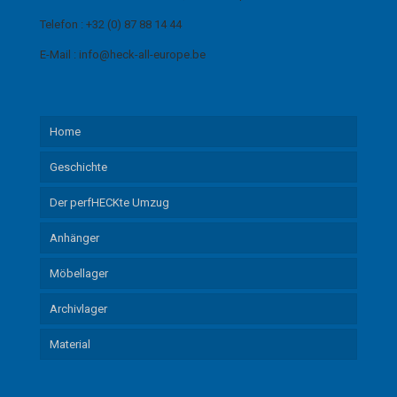
Telefon : +32 (0) 87 88 14 44
E-Mail : info@heck-all-europe.be
Home
Geschichte
Der perfHECKte Umzug
Anhänger
Möbellager
Archivlager
Material